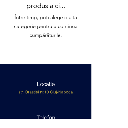
produs aici...
Între timp, poți alege o altă
categorie pentru a continua
cumpărăturile.
Locatie
str. Orastiei nr.10 Cluj-Napoca
Telefon
+40 786 807 314