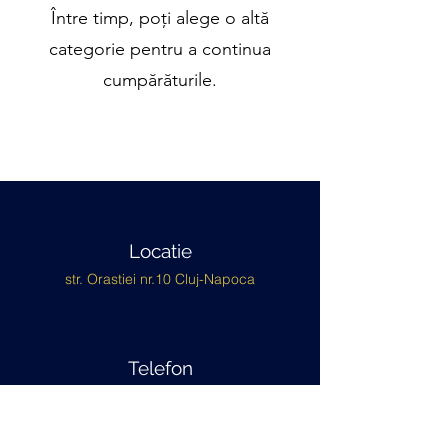
Între timp, poți alege o altă
categorie pentru a continua
cumpărăturile.
Locatie
str. Orastiei nr.10 Cluj-Napoca
Telefon
+40 786 807 314