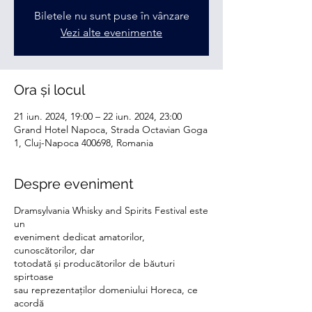
Biletele nu sunt puse în vânzare
Vezi alte evenimente
Ora și locul
21 iun. 2024, 19:00 – 22 iun. 2024, 23:00
Grand Hotel Napoca, Strada Octavian Goga
1, Cluj-Napoca 400698, Romania
Despre eveniment
Dramsylvania Whisky and Spirits Festival este
un
eveniment dedicat amatorilor,
cunoscătorilor, dar
totodată și producătorilor de băuturi
spirtoase
sau reprezentaților domeniului Horeca, ce
acordă