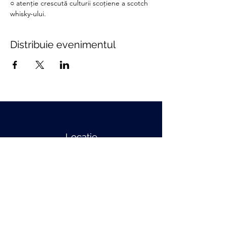
○ atenție crescută culturii scoțiene a scotch
whisky-ului.
Distribuie evenimentul
Locatie
str. Orastiei nr.10 Cluj-Napoca
Telefon
+40 786 807 314