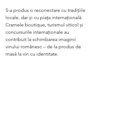
S-a produs o reconectare cu tradițiile 
locale, dar și cu piața internațională. 
Cramele boutique, turismul viticol și 
concursurile internaționale au 
contribuit la schimbarea imaginii 
vinului românesc – de la produs de 
masă la vin cu identitate.
Lecția dintr-o epocă 
uitată
Pentru părinții care vor să le vorbească 
copiilor despre istorie, vinul este un 
exemplu clar de cum un regim politic 
poate transforma o tradiție vie într-un 
produs standardizat. Dar e și o lecție 
despre reziliență și renaștere.