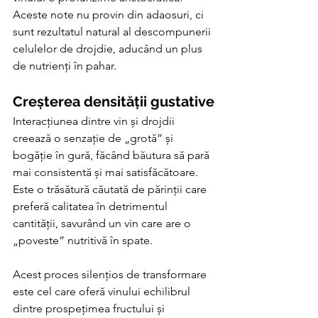
Aceste note nu provin din adaosuri, ci 
sunt rezultatul natural al descompunerii 
celulelor de drojdie, aducând un plus 
de nutrienți în pahar.
Creșterea densității gustative
Interacțiunea dintre vin și drojdii 
creează o senzație de „grotă” și 
bogăție în gură, făcând băutura să pară 
mai consistentă și mai satisfăcătoare. 
Este o trăsătură căutată de părinții care 
preferă calitatea în detrimentul 
cantității, savurând un vin care are o 
„poveste” nutritivă în spate.
Acest proces silențios de transformare 
este cel care oferă vinului echilibrul 
dintre prospețimea fructului și 