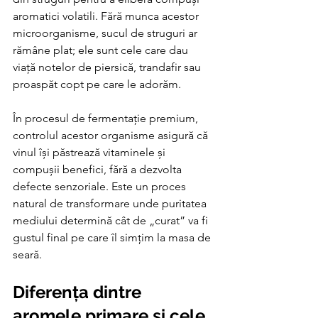
aromatici volatili. Fără munca acestor 
microorganisme, sucul de struguri ar 
rămâne plat; ele sunt cele care dau 
viață notelor de piersică, trandafir sau 
proaspăt copt pe care le adorăm.
În procesul de fermentație premium, 
controlul acestor organisme asigură că 
vinul își păstrează vitaminele și 
compușii benefici, fără a dezvolta 
defecte senzoriale. Este un proces 
natural de transformare unde puritatea 
mediului determină cât de „curat” va fi 
gustul final pe care îl simțim la masa de 
seară.
Diferența dintre 
aromele primare și cele 