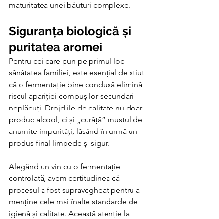
maturitatea unei băuturi complexe.
Siguranța biologică și 
puritatea aromei
Pentru cei care pun pe primul loc 
sănătatea familiei, este esențial de știut 
că o fermentație bine condusă elimină 
riscul apariției compușilor secundari 
neplăcuți. Drojdiile de calitate nu doar 
produc alcool, ci și „curăță” mustul de 
anumite impurități, lăsând în urmă un 
produs final limpede și sigur.
Alegând un vin cu o fermentație 
controlată, avem certitudinea că 
procesul a fost supravegheat pentru a 
menține cele mai înalte standarde de 
igienă și calitate. Această atenție la 