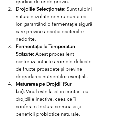
grădinii de unde provin.
Drojdiile Selecționate:
 Sunt tulpini 
naturale izolate pentru puritatea 
lor, garantând o fermentație sigură 
care previne apariția bacteriilor 
nedorite.
Fermentația la Temperaturi 
Scăzute:
 Acest proces lent 
păstrează intacte aromele delicate 
de fructe proaspete și previne 
degradarea nutrienților esențiali.
Maturarea pe Drojdii (Sur 
Lie):
 Vinul este lăsat în contact cu 
drojdiile inactive, ceea ce îi 
conferă o textură cremoasă și 
beneficii probiotice naturale.