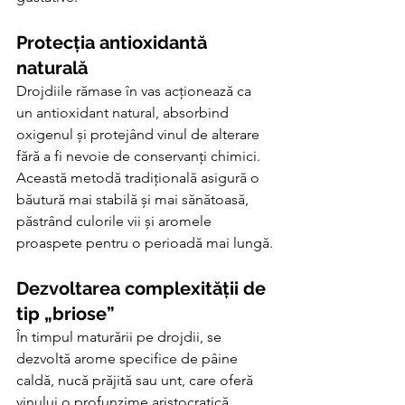
Protecția antioxidantă 
naturală
Drojdiile rămase în vas acționează ca 
un antioxidant natural, absorbind 
oxigenul și protejând vinul de alterare 
fără a fi nevoie de conservanți chimici. 
Această metodă tradițională asigură o 
băutură mai stabilă și mai sănătoasă, 
păstrând culorile vii și aromele 
proaspete pentru o perioadă mai lungă.
Dezvoltarea complexității de 
tip „briose”
În timpul maturării pe drojdii, se 
dezvoltă arome specifice de pâine 
caldă, nucă prăjită sau unt, care oferă 
vinului o profunzime aristocratică. 