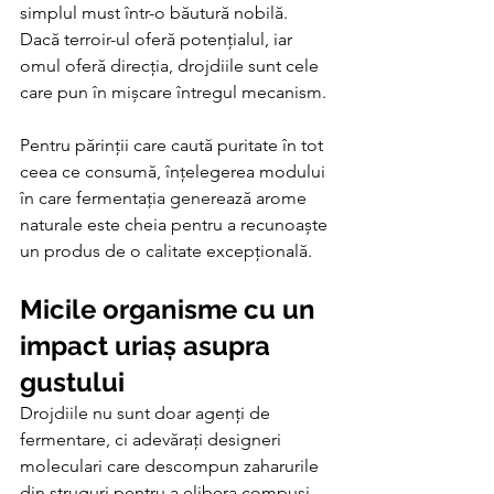
simplul must într-o băutură nobilă. 
Dacă terroir-ul oferă potențialul, iar 
omul oferă direcția, drojdiile sunt cele 
care pun în mișcare întregul mecanism. 
Pentru părinții care caută puritate în tot 
ceea ce consumă, înțelegerea modului 
în care fermentația generează arome 
naturale este cheia pentru a recunoaște 
un produs de o calitate excepțională.
Micile organisme cu un 
impact uriaș asupra 
gustului
Drojdiile nu sunt doar agenți de 
fermentare, ci adevărați designeri 
moleculari care descompun zaharurile 
din struguri pentru a elibera compuși 