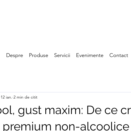
a
Despre
Produse
Servicii
Evenimente
Contact
12 ian.
2 min de citit
ool, gust maxim: De ce c
e premium non-alcoolice