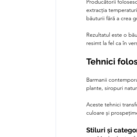
Producătorii foloses
extracția temperaturi
băuturii fără a crea gu
Rezultatul este o bău
resimt la fel ca în ve
Tehnici folo
Barmanii contemporani 
plante, siropuri natur
Aceste tehnici transf
culoare și prospețim
Stiluri și categ