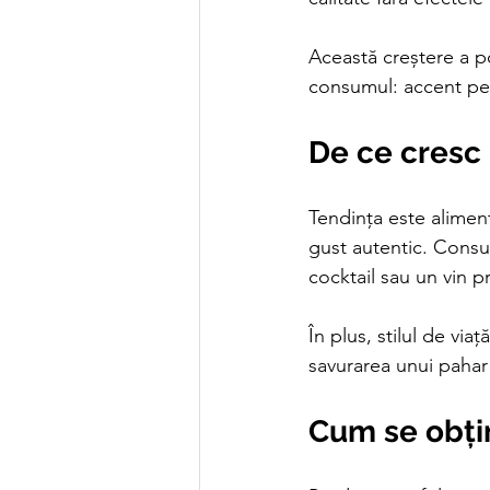
Această creștere a po
consumul: accent pe c
De ce cresc
Tendința este aliment
gust autentic. Consum
cocktail sau un vin 
În plus, stilul de v
savurarea unui pahar 
Cum se obți