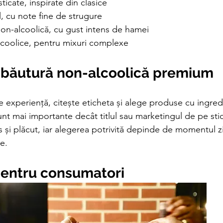
sticate, inspirate din clasice
l, cu note fine de strugure
non-alcoolică, cu gust intens de hamei
lcoolice, pentru mixuri complexe
 băutură non-alcoolică premium
 experiență, citește eticheta și alege produse cu ingred
unt mai importante decât titlul sau marketingul de pe stic
s și plăcut, iar alegerea potrivită depinde de momentul zil
e.
 pentru consumatori