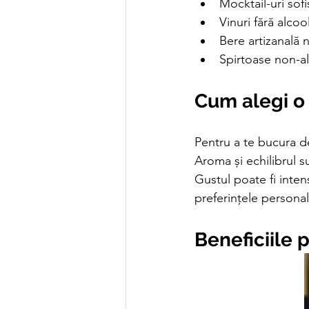
Mocktail-uri sofi
Vinuri fără alcoo
Bere artizanală 
Spirtoase non-a
Cum alegi o
Pentru a te bucura de
Aroma și echilibrul s
Gustul poate fi inten
preferințele personal
Beneficiile