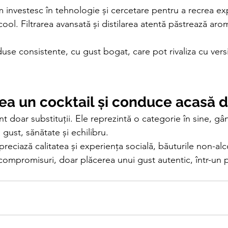
 investesc în tehnologie și cercetare pentru a recrea ex
lcool. Filtrarea avansată și distilarea atentă păstrează a
se consistente, cu gust bogat, care pot rivaliza cu versi
ea un cocktail și conduce acasă 
t doar substituții. Ele reprezintă o categorie în sine, gâ
 gust, sănătate și echilibru.
apreciază calitatea și experiența socială, băuturile non-alc
ompromisuri, doar plăcerea unui gust autentic, într-un 