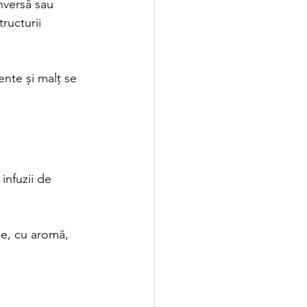
nversă sau 
ructurii 
nte și malț se 
infuzii de 
le, cu aromă, 