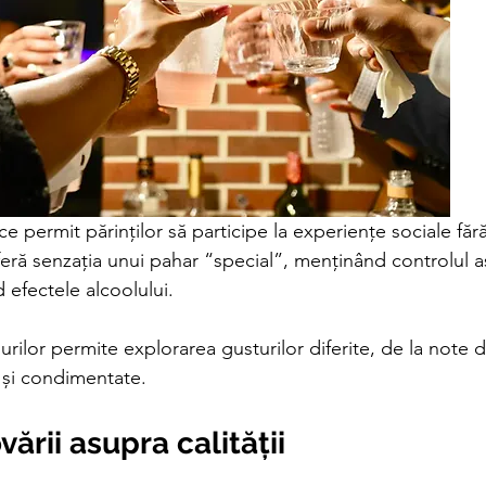
ce permit părinților să participe la experiențe sociale fără
eră senzația unui pahar “special”, menținând controlul a
 efectele alcoolului.
ilurilor permite explorarea gusturilor diferite, de la note du
 și condimentate.
ării asupra calității