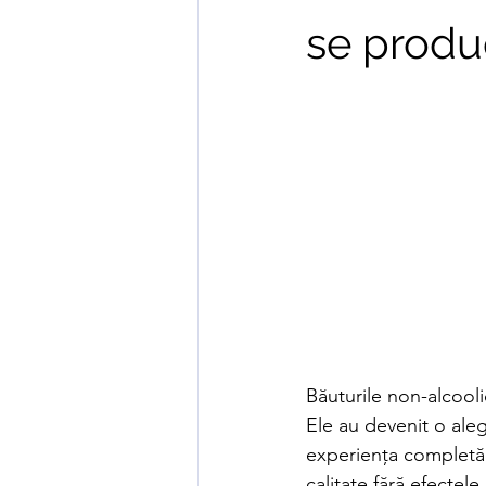
se produ
Băuturile non-alcooli
Ele au devenit o ale
experiența completă 
calitate fără efectel