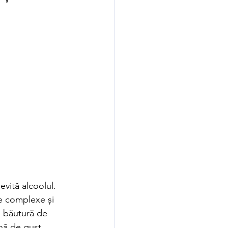
vită alcoolul. 
e complexe și 
o băutură de 
ină de gust.