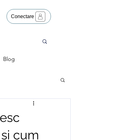
Conectare
Blog
resc
 și cum