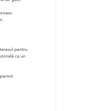
rivesc 
i.
teresul pentru 
zorială ca un 
 permit 