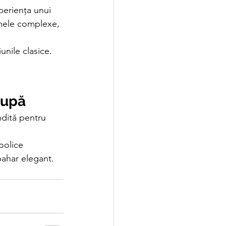
periența unui 
romele complexe, 
unile clasice.
după
ndită pentru 
oolice 
pahar elegant.