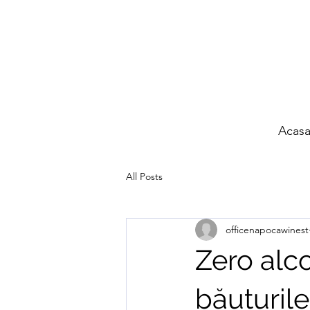
Acas
All Posts
officenapocawinest
Zero alc
băuturil