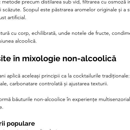
c metode precum distilarea sub vid, filtrarea cu osmoză i
i scăzute. Scopul este păstrarea aromelor originale și a st
st artificial.
tură cu corp, echilibrată, unde notele de fructe, condime
rsiunea alcoolică.
site în mixologie non-alcoolică
aplică aceleași principii ca la cocktailurile tradiționale: 
ale, carbonatare controlată și ajustarea texturii.
ormă băuturile non-alcoolice în experiențe multisenzoria
e.
orii populare