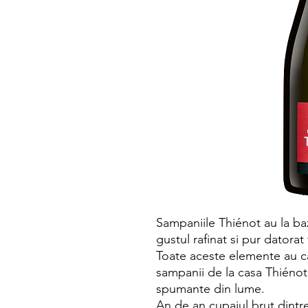
Sampaniile Thiénot au la baz
gustul rafinat si pur datorat
Toate aceste elemente au ca 
sampanii de la casa Thiénot, 
spumante din lume.
An de an cupajul brut dintr