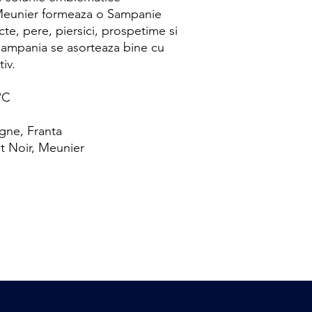
 Meunier formeaza o Sampanie
cte, pere, piersici, prospetime si
. Sampania se asorteaza bine cu
tiv.
°C
gne, Franta
ot Noir, Meunier