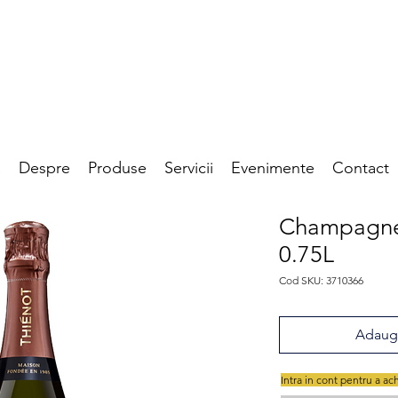
a
Despre
Produse
Servicii
Evenimente
Contact
Champagne 
0.75L
Cod SKU: 3710366
Adaugă
Intra in cont pentru a ac