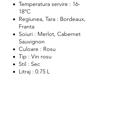
Temperatura servire : 16-
18°C
Regiunea, Tara : Bordeaux,
Franta
Soiuri : Merlot, Cabernet
Sauvignon
Culoare : Rosu
Tip : Vin rosu
Stil : Sec
Litraj : 0.75 L
Adauga in cos
Intra in cont pentru a achizitiona acest
produs