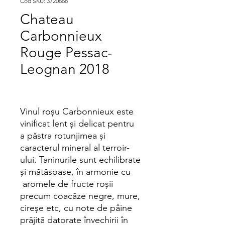
Cod SKU: 3720668
Chateau
Carbonnieux
Rouge Pessac-
Leognan 2018
Vinul roșu Carbonnieux este
vinificat lent și delicat pentru
a păstra rotunjimea și
caracterul mineral al terroir-
ului. Taninurile sunt echilibrate
și mătăsoase, în armonie cu
aromele de fructe roșii
precum coacăze negre, mure,
cireșe etc, cu note de pâine
prăjită datorate învechirii în