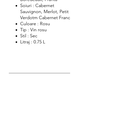
Soiuri : Cabernet
Sauvignon, Merlot, Petit
Verdotm Cabernet Franc
Culoare : Rosu
Tip : Vin rosu
Stil : Sec
Litraj : 0.75 L
Adauga in cos
Intra in cont pentru a achizitiona acest
produs