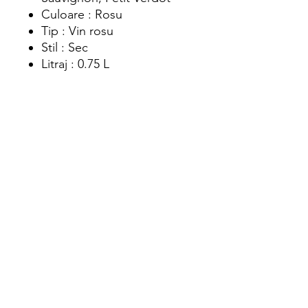
Culoare : Rosu
Tip : Vin rosu
Stil : Sec
Litraj : 0.75 L
Adauga in cos
Intra in cont pentru a achizitiona acest
produs
Locatie
str. Orastiei nr.10 Cluj-Napoca