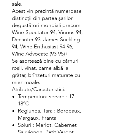
sale.
Acest vin prezintă numeroase
distincții din partea șarilor
degustători mondiali precum
Wine Spectator 94, Vinous 94,
Decanter 93, James Suckling
94, Wine Enthusiast 94-96,
Wine Advocate (93-95)+
Se asortează bine cu cărnuri
roșii, vînat, carne albă la
grătar, brînzeturi maturate cu
miez moale.
Atribute/Caracteristici:
Temperatura servire : 17-
18°C
Regiunea, Tara : Bordeaux,
Margaux, Franta
Soiuri : Merlot, Cabernet
Sauvignon, Petit Verdot