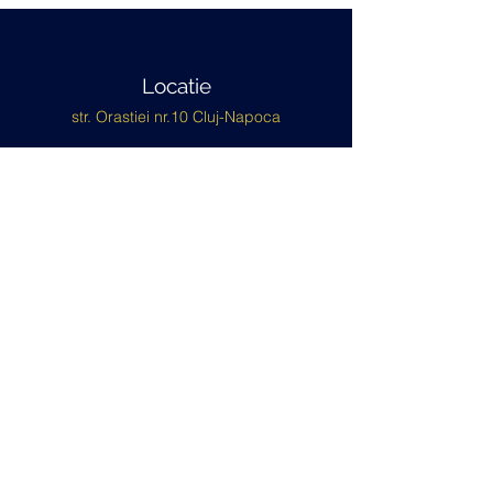
Locatie
str. Orastiei nr.10 Cluj-Napoca
Telefon
+40 786 807 314
Email
office@tepasoimpex.ro
Gaseste-ne la