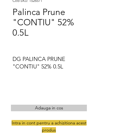
Cod SKU: 1526571
Palinca Prune
"CONTIU" 52%
0.5L
DG PALINCA PRUNE 
"CONTIU" 52% 0.5L
Adauga in cos
Intra in cont pentru a achizitiona acest
produs