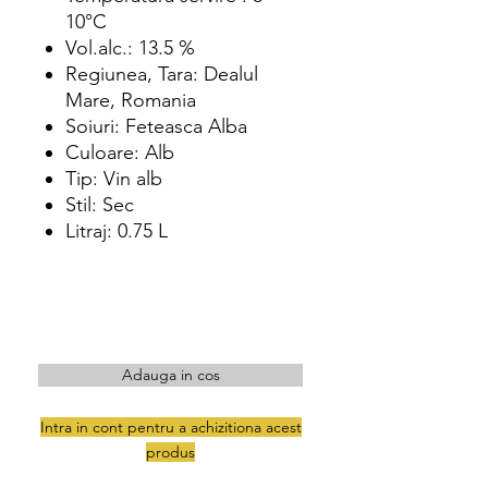
10°C
Vol.alc.: 13.5 %
Regiunea, Tara: Dealul
Mare, Romania
Soiuri: Feteasca Alba
Culoare: Alb
Tip: Vin alb
Stil: Sec
Litraj: 0.75 L
Adauga in cos
Intra in cont pentru a achizitiona acest
produs