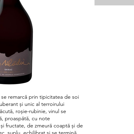
 se remarcă prin tipicitatea de soi
berant și unic al terroirului
ută, roșie-rubinie, vinul se
ă, proaspătă, cu note
și fructate, de zmeură coaptă și de
c, suplu, echilibrat și se termină