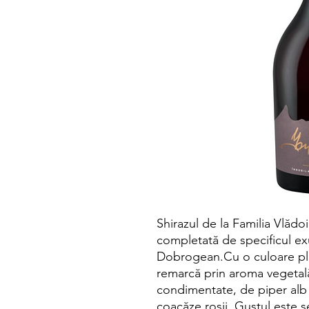
Shirazul de la Familia Vlădoi
completată de specificul exu
Dobrogean.Cu o culoare plăc
remarcă prin aroma vegetal
condimentate, de piper alb 
coacăze roșii. Gustul este se