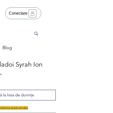
Conectare
Blog
adoi Syrah Ion
L
 la lista de dorințe
hizitiona acest produs