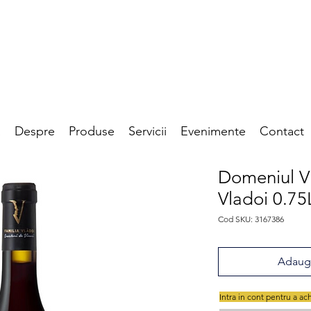
a
Despre
Produse
Servicii
Evenimente
Contact
Domeniul Vl
Vladoi 0.75
Cod SKU: 3167386
Adaugă
Intra in cont pentru a ac