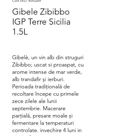
Cod SKU: 4043269
Gibele Zibibbo
IGP Terre Sicilia
1.5L
Gibelè, un vin alb din struguri
Zibibbo; uscat si proaspat, cu
arome intense de mar verde,
alb trandafir și ierburi.
Perioada tradițională de
recoltare începe cu primele
zece zilele ale lunii
septembrie. Macerare
parțială, presare moale și
fermentare la temperaturi
controlate. invechire 4 luni in