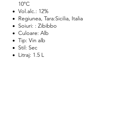
10°C
Vol.alc.: 12%
Regiunea, Tara:Sicilia, Italia
Soiuri: : Zibibbo
Culoare: Alb
Tip: Vin alb
Stil: Sec
Litraj: 1.5 L
Adauga in cos
Intra in cont pentru a achizitiona acest
produs