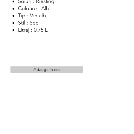
Soiuri : Riesling
Culoare : Alb
Tip : Vin alb
Stil : Sec
Litraj : 0.75 L
Adauga in cos
Intra in cont pentru a achizitiona acest
produs
Locatie
str. Orastiei nr.10 Cluj-Napoca