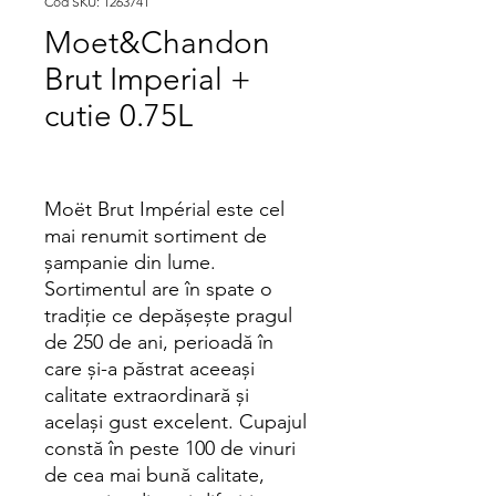
Cod SKU: 1263741
Moet&Chandon
Brut Imperial +
cutie 0.75L
Moët Brut Impérial este cel
mai renumit sortiment de
şampanie din lume.
Sortimentul are în spate o
tradiţie ce depăşeşte pragul
de 250 de ani, perioadă în
care şi-a păstrat aceeaşi
calitate extraordinară şi
acelaşi gust excelent. Cupajul
constă în peste 100 de vinuri
de cea mai bună calitate,