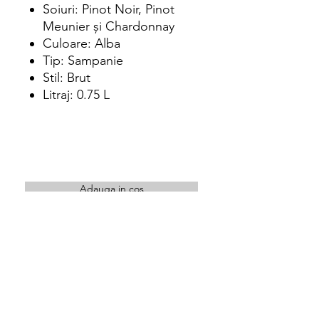
Soiuri: Pinot Noir, Pinot
Meunier şi Chardonnay
Culoare: Alba
Tip: Sampanie
Stil: Brut
Litraj: 0.75 L
Adauga in cos
Intra in cont pentru a achizitiona acest
produs
Locatie