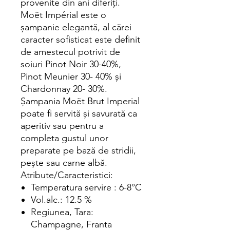
provenite din ani diferiţi.
Moët Impérial este o
şampanie elegantă, al cărei
caracter sofisticat este definit
de amestecul potrivit de
soiuri Pinot Noir 30-40%,
Pinot Meunier 30- 40% şi
Chardonnay 20- 30%.
Şampania Moët Brut Imperial
poate fi servită şi savurată ca
aperitiv sau pentru a
completa gustul unor
preparate pe bază de stridii,
peşte sau carne albă.
Atribute/Caracteristici:
Temperatura servire : 6-8°C
Vol.alc.: 12.5 %
Regiunea, Tara:
Champagne, Franta