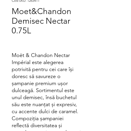
Cod SKU: 1263411
Moet&Chandon
Demisec Nectar
0.75L
Moët & Chandon Nectar
Impérial este alegerea
potrivită pentru cei care îşi
doresc să savureze o
şampanie premium uşor
dulceagă. Sortimentul este
unul demisec, însă buchetul
său este nuanţat şi expresiv,
cu accente dulci de caramel.
Compoziţia şampaniei
reflectă diversitatea şi