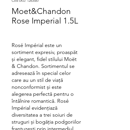
Cod SKU: 1263567
Moet&Chandon
Rose Imperial 1.5L
Rosé Impérial este un
sortiment expresiv, proaspăt
şi elegant, fidel stilului Moët
& Chandon. Sortimentul se
adresează în special celor
care au un stil de viaţă
nonconformist şi este
alegerea perfectă pentru o
întâlnire romantică. Rosé
Impérial evidenţiază
diversitatea a trei soiuri de
struguri şi bogăţia podgoriilor
franţuzeşti prin intermediul