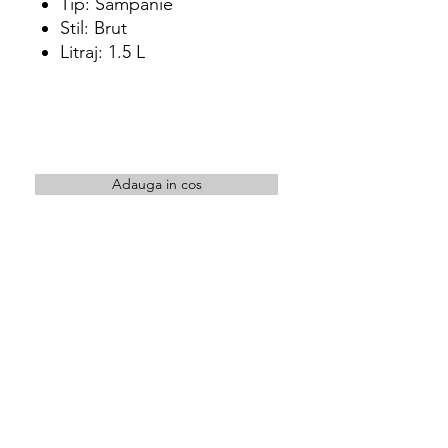
Tip: Sampanie
Stil: Brut
Litraj: 1.5 L
Adauga in cos
Intra in cont pentru a achizitiona acest
produs
Locatie
str. Orastiei nr.10 Cluj-Napoca