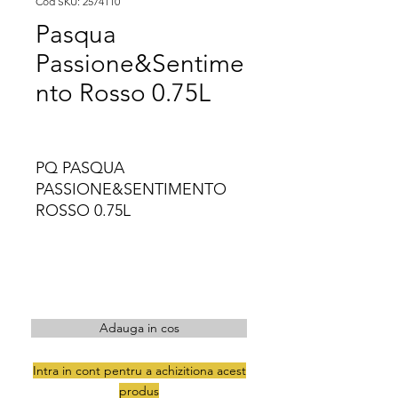
Cod SKU: 2574110
Pasqua
Passione&Sentime
nto Rosso 0.75L
PQ PASQUA 
PASSIONE&SENTIMENTO 
ROSSO 0.75L
Adauga in cos
Intra in cont pentru a achizitiona acest
produs