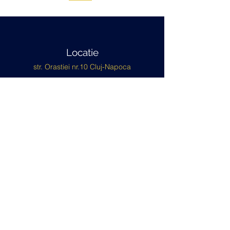
Locatie
str. Orastiei nr.10 Cluj-Napoca
Telefon
+40 786 807 314
Email
office@tepasoimpex.ro