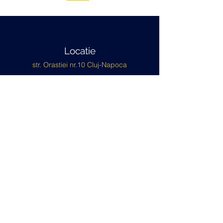
Locatie
str. Orastiei nr.10 Cluj-Napoca
Telefon
+40 786 807 314
Email
office@tepasoimpex.ro