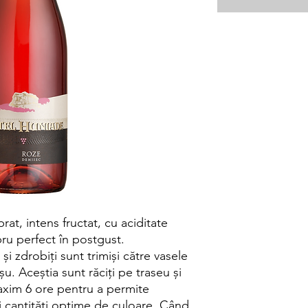
rat, intens fructat, cu aciditate
ibru perfect în postgust.
 și zdrobiți sunt trimiși către vasele
u. Aceștia sunt răciți pe traseu și
maxim 6 ore pentru a permite
i cantități optime de culoare. Când