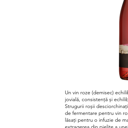
Un vin roze (demisec) echilib
jovială, consistență și echil
Strugurii roșii desciorchinați
de fermentare pentru vin roș
lăsați pentru o infuzie de 
extragerea din pielițe a une