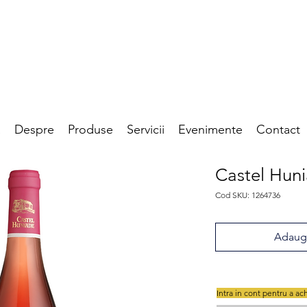
a
Despre
Produse
Servicii
Evenimente
Contact
Castel Hun
Cod SKU: 1264736
Adaugă
Intra in cont pentru a ac