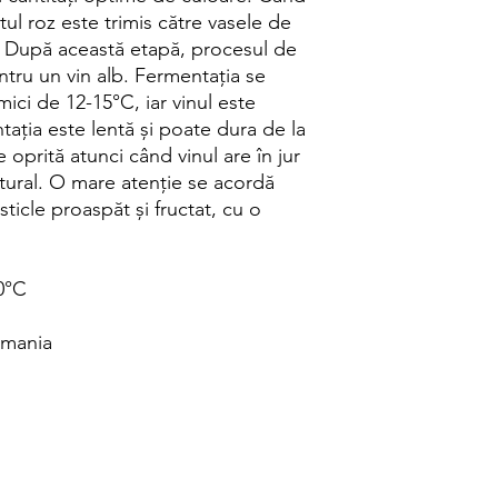
ul roz este trimis către vasele de
. După această etapă, procesul de
entru un vin alb. Fermentația se
ici de 12-15°C, iar vinul este
ația este lentă și poate dura de la
 oprită atunci când vinul are în jur
atural. O mare atenție se acordă
sticle proaspăt și fructat, cu o
0°C
omania