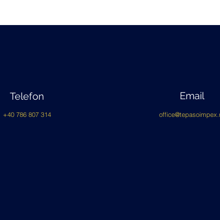
Email
Telefon
+40 786 807 314
office@tepasoimpex.