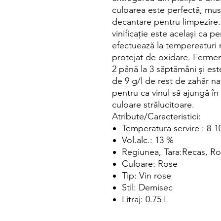
culoarea este perfectă, must
decantare pentru limpezire
vinificație este același ca p
efectuează la tempereaturi m
protejat de oxidare. Ferment
2 până la 3 săptămâni şi este
de 9 g/l de rest de zahăr n
pentru ca vinul să ajungă în 
culoare strălucitoare.
Atribute/Caracteristici:
Temperatura servire : 8-1
Vol.alc.: 13 %
Regiunea, Tara:Recas, R
Culoare: Rose
Tip: Vin rose
Stil: Demisec
Litraj: 0.75 L