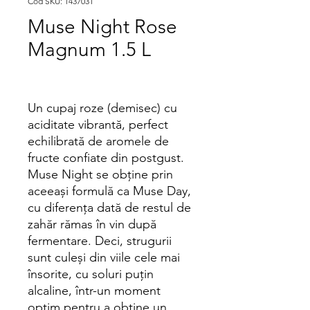
Cod SKU: 1437031
Muse Night Rose
Magnum 1.5 L
Un cupaj roze (demisec) cu
aciditate vibrantă, perfect
echilibrată de aromele de
fructe confiate din postgust.
Muse Night se obține prin
aceeași formulă ca Muse Day,
cu diferența dată de restul de
zahăr rămas în vin după
fermentare. Deci, strugurii
sunt culeși din viile cele mai
însorite, cu soluri puțin
alcaline, într-un moment
optim pentru a obține un