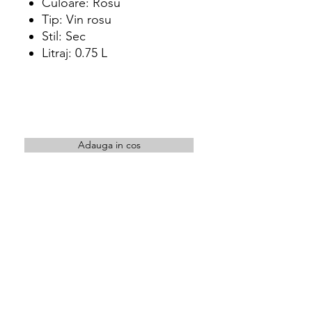
Culoare: Rosu
Tip: Vin rosu
Stil: Sec
Litraj: 0.75 L
Adauga in cos
Intra in cont pentru a achizitiona acest
produs
Locatie
str. Orastiei nr.10 Cluj-Napoca