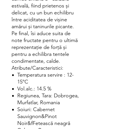
estivală, fiind prietenos și
delicat, cu un bun echilibru
între aciditatea de vișine
amărui și taninurile picante.
Pe final, îsi aduce suita de
note fructate pentru o ultimă
reprezentație de forță și
pentru a echilibra tentele
condimentate, calde.
Atribute/Caracteristici:
Temperatura servire : 12-
15°C
Vol.alc.: 14.5 %
Regiunea, Tara: Dobrogea,
Murfatlar, Romania
Soiuri: Cabernet
Sauvignon&Pinot
Noir&fFetească neagră