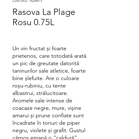
Cod SKU: 1624813
Rasova La Plage
Rosu 0.75L
Un vin fructat și foarte
prietenos, care totodată arată
un pic de greutate datorită
taninurilor sale atletice, foarte
bine șlefuite. Are o culoare
roșu-rubiniu, cu tente
albastrui, strălucitoare.
Aromele sale intense de
coacaze negre, mure, vișine
amarui și prune confiate sunt
încadrate în tonuri de piper
negru, violete și grafit. Gustul
cărnos emană o “caldură”