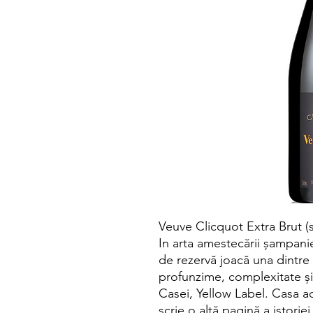
Veuve Clicquot Extra Brut (s
In arta amestecării șampanie
de rezervă joacă una dintre
profunzime, complexitate și
Casei, Yellow Label. Casa a
scrie o altă pagină a istorie