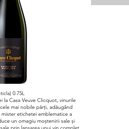
ticla) 0.75L
i la Casa Veuve Clicquot, vinurile
 cele mai nobile părți, adăugând
 mister etichetei emblematice a
duce un omagiu moștenirii sale și
i sale prin lansarea unui vin complet