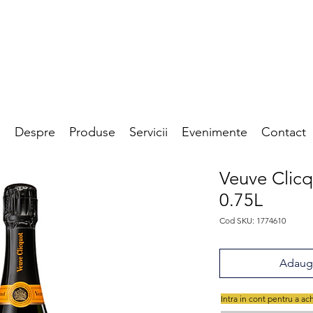
a
Despre
Produse
Servicii
Evenimente
Contact
Veuve Clicq
0.75L
Cod SKU: 1774610
Adaugă
Intra in cont pentru a ac