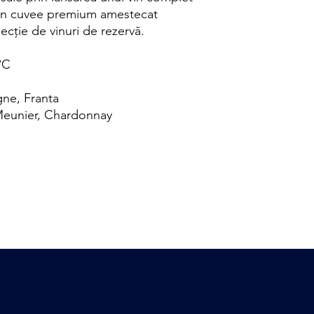
 un cuvee premium amestecat
lecție de vinuri de rezervă.
°C
ne, Franta
Meunier,
Chardonnay