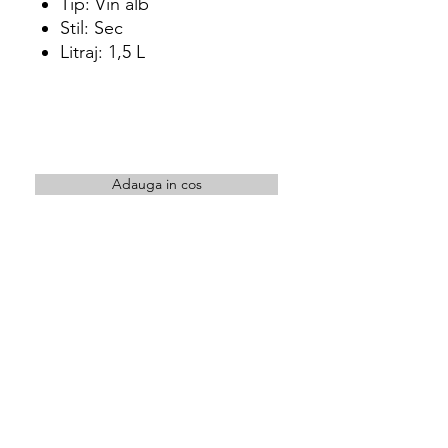
Tip: Vin alb
Stil: Sec
Litraj: 1,5 L
Adauga in cos
Intra in cont pentru a achizitiona acest
produs
Locatie
str. Orastiei nr.10 Cluj-Napoca