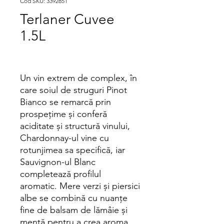
Cod SKU: 3392851
Terlaner Cuvee
1.5L
Un vin extrem de complex, în
care soiul de struguri Pinot
Bianco se remarcă prin
prospeţime şi conferă
aciditate şi structură vinului,
Chardonnay-ul vine cu
rotunjimea sa specifică, iar
Sauvignon-ul Blanc
completează profilul
aromatic. Mere verzi și piersici
albe se combină cu nuanțe
fine de balsam de lămâie și
mentă pentru a crea aroma