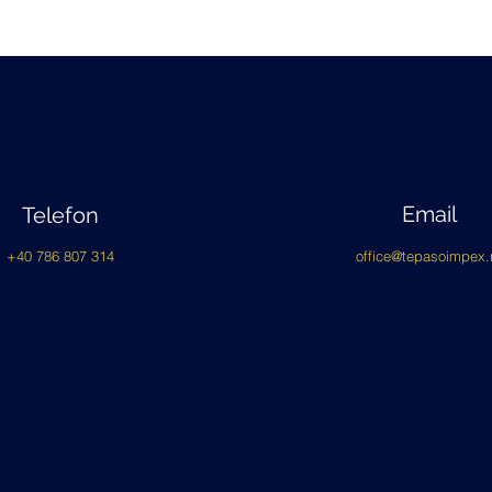
Email
Telefon
+40 786 807 314
office@tepasoimpex.