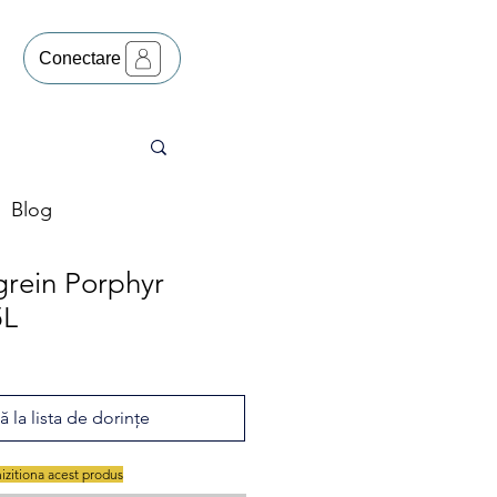
Conectare
Blog
grein Porphyr
5L
 la lista de dorințe
hizitiona acest produs