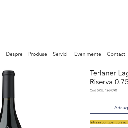
a
Despre
Produse
Servicii
Evenimente
Contact
Terlaner La
Riserva 0.7
Cod SKU: 1264890
Adaugă
Intra in cont pentru a ac