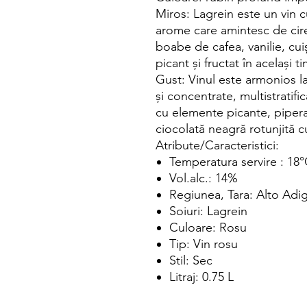
Miros: Lagrein este un vin c
arome care amintesc de cire
boabe de cafea, vanilie, cui
picant și fructat în același t
Gust: Vinul este armonios l
și concentrate, multistratif
cu elemente picante, pipera
ciocolată neagră rotunjită c
Atribute/Caracteristici:
Temperatura servire : 18
Vol.alc.: 14%
Regiunea, Tara: Alto Adige
Soiuri: Lagrein
Culoare: Rosu
Tip: Vin rosu
Stil: Sec
Litraj: 0.75 L