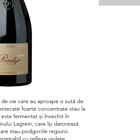
iță de vie care au aproape o sută de
mestecate foarte concentrate stau la
 este fermentat și învechit în
rului Lagrein, care își datorează
re stau podgoriile regiunii.
netrabil cu reflexe violete