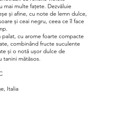
u mai multe fațete. Dezvăluie
șe și afine, cu note de lemn dulce,
șoare și ceai negru, ceea ce îl face
imp.
a palat, cu arome foarte compacte
icate, combinând fructe suculente
te și o notă ușor dulce de
u tanini mătăsos.
°C
, Italia