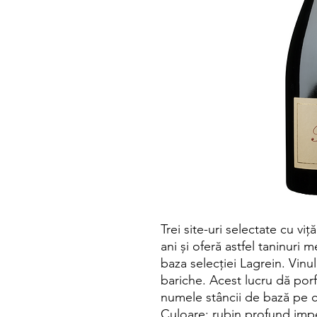
Trei site-uri selectate cu v
ani și oferă astfel taninuri 
baza selecției Lagrein. Vinul
bariche. Acest lucru dă porfi
numele stâncii de bază pe ca
Culoare: rubin profund impe