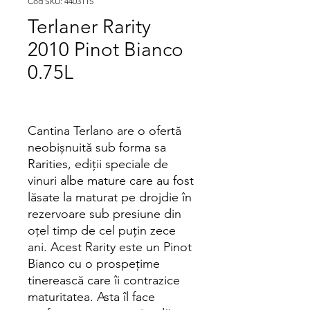
Cod SKU: 4403115
Terlaner Rarity
2010 Pinot Bianco
0.75L
Cantina Terlano are o ofertă
neobișnuită sub forma sa
Rarities, ediții speciale de
vinuri albe mature care au fost
lăsate la maturat pe drojdie în
rezervoare sub presiune din
oțel timp de cel puțin zece
ani. Acest Rarity este un Pinot
Bianco cu o prospețime
tinerească care îi contrazice
maturitatea. Asta îl face