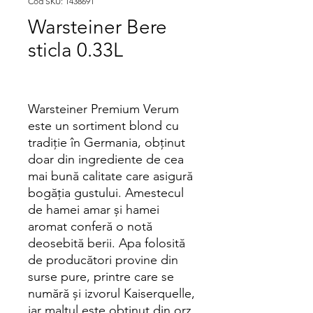
Cod SKU: 1438691
Warsteiner Bere
sticla 0.33L
Warsteiner Premium Verum
este un sortiment blond cu
tradiţie în Germania, obţinut
doar din ingrediente de cea
mai bună calitate care asigură
bogăţia gustului. Amestecul
de hamei amar şi hamei
aromat conferă o notă
deosebită berii. Apa folosită
de producători provine din
surse pure, printre care se
numără şi izvorul Kaiserquelle,
iar malţul este obţinut din orz