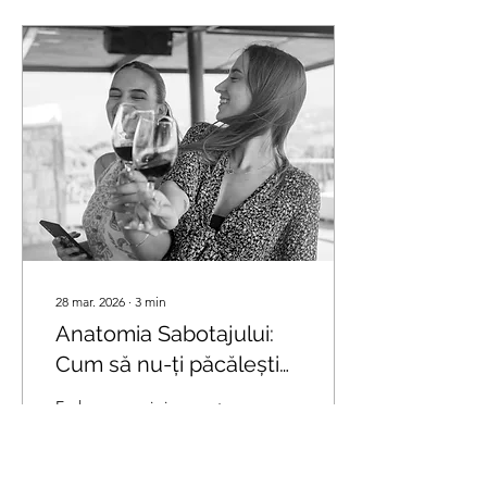
vibrantă are energie, viață
și o capacitate uimitoare
de a se menține proaspăt
pe palat. Această
componentă nu este doar
o senzație de „acru”, ci un
instrument de precizie
biologică. Ea dictează
modul în care percepem
celelalte...
28 mar. 2026
∙
3
min
Anatomia Sabotajului:
Cum să nu-ți păcălești
simțurile la degustare
Evaluarea unui vin nu este
doar despre ce simți, ci
mai ales despre ce nu lași
să intervină în proces.