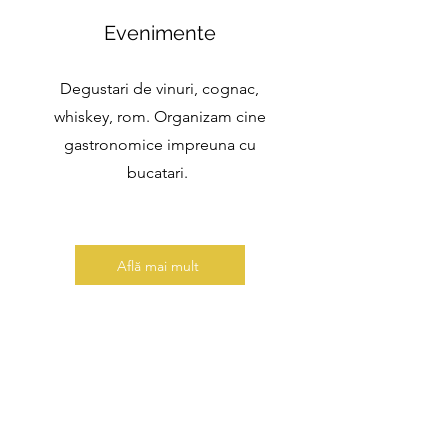
Evenimente
Degustari de vinuri, cognac,
whiskey, rom. Organizam cine
gastronomice impreuna cu
bucatari.
Află mai mult
3