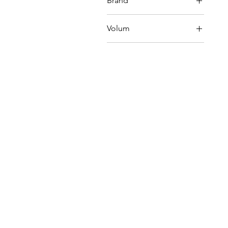
Brand
Gitana
Volum
0.75L