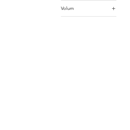
Warsteiner
Volum
0.33L
0.5L
30L