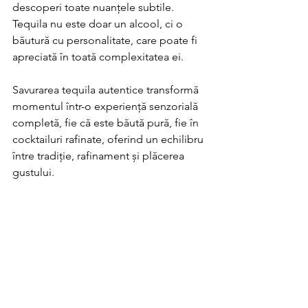
descoperi toate nuanțele subtile. 
Tequila nu este doar un alcool, ci o 
băutură cu personalitate, care poate fi 
apreciată în toată complexitatea ei.
Savurarea tequila autentice transformă 
momentul într-o experiență senzorială 
completă, fie că este băută pură, fie în 
cocktailuri rafinate, oferind un echilibru 
între tradiție, rafinament și plăcerea 
gustului.
Aventura aromelor 
mexicane în fiecare 
pahar
Tequila autentică oferă o călătorie în 
lumea aromelor exotice ale Mexicului. 
Fiecare tip de tequila, de la Blanco la 