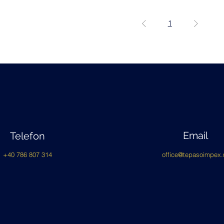
1
Email
Telefon
+40 786 807 314
office@tepasoimpex.