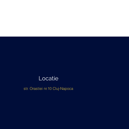
Locatie
str. Orastiei nr.10 Cluj-Napoca