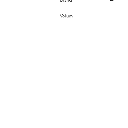
Brand
Cantine Pellegrino
Volum
0.75L
1.5L
3L